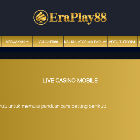
KEBIJAKAN
VOUCHER88
KALKULATOR MIX PARLAY
VIDEO TUTORIAL
LIVE CASINO MOBILE
ahulu untuk memulai panduan cara betting berikut: