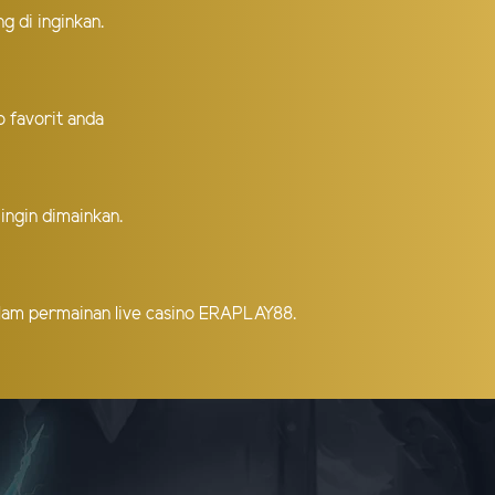
ng di inginkan.
no favorit anda
ingin dimainkan.
alam permainan live casino ERAPLAY88.